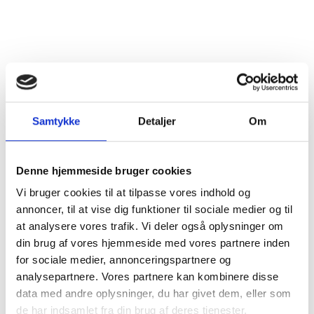
Vintype
Rødvin
Dyrkningsmetode
Traditionel
Land
Frankrig
Distrikt
Loire
Samtykke
Detaljer
Om
Druesorter
Cabernet Franc (100%)
Denne hjemmeside bruger cookies
Alkohol %
12,5%
Vi bruger cookies til at tilpasse vores indhold og
annoncer, til at vise dig funktioner til sociale medier og til
Tørhedsgrad
Tør
at analysere vores trafik. Vi deler også oplysninger om
din brug af vores hjemmeside med vores partnere inden
Lukkemetode
Korkprop
for sociale medier, annonceringspartnere og
analysepartnere. Vores partnere kan kombinere disse
Årgang
2023
data med andre oplysninger, du har givet dem, eller som
de har indsamlet fra din brug af deres tjenester.