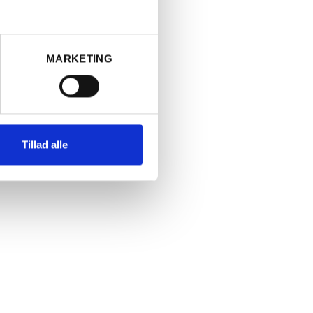
nolis ejer og
 "Tegolaïa"
MARKETING
nvendes 90%
Chiantis
rv som
Tillad alle
11 for at
iden og for
ese
, men de
er tilbage
 vinene.