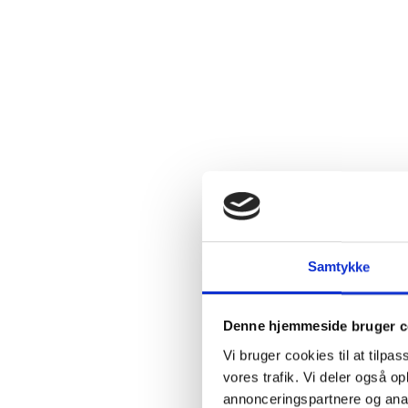
Varenum
Ingredie
Beskriv
Samtykke
En bundsol
mørke kirse
Denne hjemmeside bruger c
Druerne gær
Vi bruger cookies til at tilpas
gæring. Her
vores trafik. Vi deler også 
allerede, me
annonceringspartnere og anal