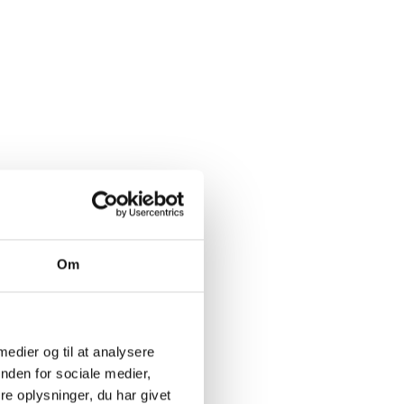
Om
b med
ret.
ktiske
 medier og til at analysere
nen er flot
nden for sociale medier,
pastaretter,
e oplysninger, du har givet