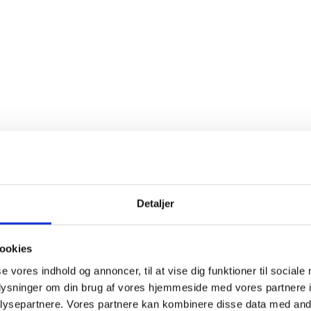
mer
123520
nser
Sulfitter
else
Detaljer
id Riserva med tætpakket og omfavnende
aroma
. Smagen er dy
bær, tranebær og en smule tobak, perfekt afrundet og afbalance
ookies
er i temperaturkontrollerede ståltanke i 10 dage før den malola
se vores indhold og annoncer, til at vise dig funktioner til sociale
efter kommer vinen på egefade, hvor den lagrer i 24 måneder. Vi
oplysninger om din brug af vores hjemmeside med vores partnere i
n vil udvikle sig positivt i mindst 5 år. Til fyldige tomatbaserede 
ysepartnere. Vores partnere kan kombinere disse data med andr