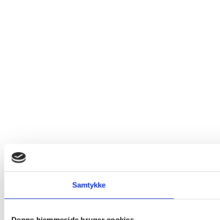
Trustpilot
All Contents © Copyright. Erik Sørensen Vin 2026. All Rights Reserved.
Samtykke
Denne hjemmeside bruger cookies