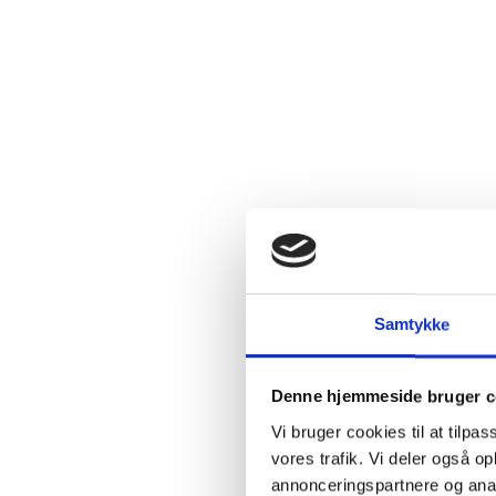
Flaskestø
Varenum
Ingredie
Samtykke
Beskriv
Denne hjemmeside bruger c
Vi bruger cookies til at tilpas
Llanos del 
vores trafik. Vi deler også 
rendyrket f
annonceringspartnere og anal