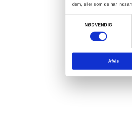
Vinen refle
dem, eller som de har indsaml
udviklingsp
Samtykkevalg
Den lille m
NØDVENDIG
rullesten, 
vinstokke 
langsomt, s
flasker ud 
barriques, 
Afvis
frugtintens
lakrids, tj
år...
Dominio de 
Atauta dale
dybde mv. D
opmærksomh
Exc
unikke pers
b
min
Erik Søren