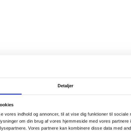
rrelse
Helflaske, 0,75 liter
mer
133917
nser
Sulfitter
Detaljer
else
ookies
se vores indhold og annoncer, til at vise dig funktioner til sociale
Almendro udtrykker maksimalt den elegance, du finder i Atauta da
oplysninger om din brug af vores hjemmeside med vores partnere i
inesse, som ligger silkeblødt i munden og hænger ved nærmest i 
ysepartnere. Vores partnere kan kombinere disse data med andr