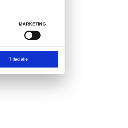
get stort
!
and med
MARKETING
-Phylloxera
get
0 - 1500
. i 2.års
 høj
Tillad alle
ær, grafit,
op mod tyve
 arbejde i
, højde,
ræver daglig
itet og
ste Dominio