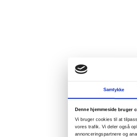
Beskriv
Kunsthåndvæ
med kødfuld
fyldig og f
degorgerin
Vinen er ul
er fuldt mo
mundfornem
Meunier
fra
Samtykke
er 2009 (se
plus lidt af
Denne hjemmeside bruger c
Vinifikatio
Vi bruger cookies til at tilpas
gærrestern
vores trafik. Vi deler også 
begynder. D
annonceringspartnere og anal