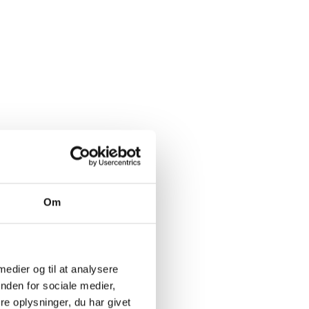
t bygning
n. Både
sat i.
 basisvinene
0%
Pinot
sårgangen
Om
ar mere
syre
,
g med
 medier og til at analysere
er
nden for sociale medier,
e oplysninger, du har givet