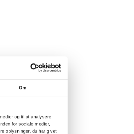
gt om
Om
gæring (30
 en friskt
 medier og til at analysere
f samme
nden for sociale medier,
ry og fik
e oplysninger, du har givet