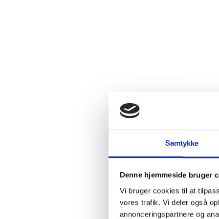
Ingredie
Beskriv
Vinen er et
Samtykke
morgenen o
dage). Vine
og rent udt
Denne hjemmeside bruger c
Vi bruger cookies til at tilpas
Flos laves 
vores trafik. Vi deler også 
navn, og he
annonceringspartnere og anal