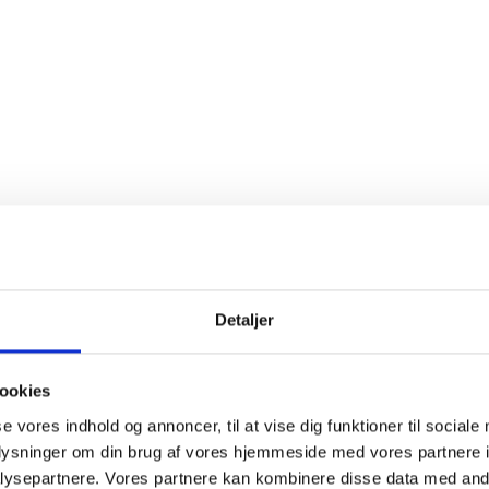
nser
Sulfitter
else
 smukt blend af druerne Arién og
Macabeo
. Druerne høstes tidli
Detaljer
g får
maceration
med skallerne for ekstra
aroma
før lang, kold 
n har en fin balance mellem frugt,
syre
og blødhed, der efterlader
ryk. Til hvid fisk, grøntsager, omeletter og milde oste.
ookies
se vores indhold og annoncer, til at vise dig funktioner til sociale
af Bodega Pinoso, der startede i 1932 som et
kooperativ
i byen a
oplysninger om din brug af vores hjemmeside med vores partnere i
le byen er involveret i
kooperativ
et. Bodegaen fik hurtigt et godt 
ysepartnere. Vores partnere kan kombinere disse data med andr