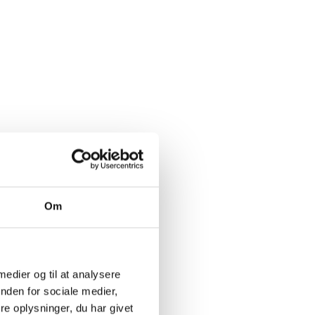
Om
der.
 harmonisk
- druerne
 medier og til at analysere
osten, og
nden for sociale medier,
n uden
e oplysninger, du har givet