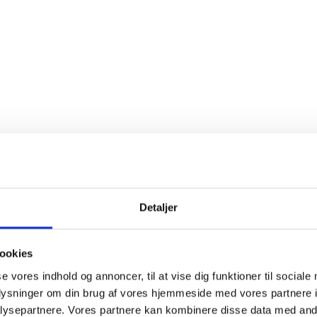
nser
Se ingrediensliste
else
Detaljer
 vin og en meget seriøs
Alsace
Pinot Noir
med udviklingsmulighe
romaprofil med tydelig
Pinot Noir
frugt og elegant smag med en
, bløde tanniner og en levende finish. Man var glad for udbyttet 
ookies
g modne, hvilket skinner igennem i den endelige vin. Druerne
se vores indhold og annoncer, til at vise dig funktioner til sociale
100% og gærer med meget lidt overpumpning eller omrøring af m
oplysninger om din brug af vores hjemmeside med vores partnere i
r på små ældre fade à 228 l. Vinen er tappet januar 2026 og ka
ysepartnere. Vores partnere kan kombinere disse data med andr
gemmes 10-12 år.