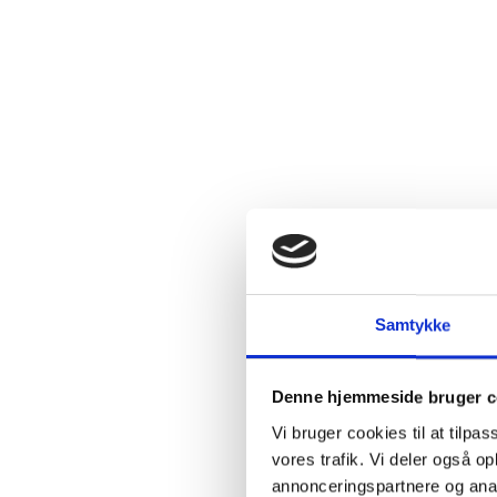
Ingredie
Beskriv
Samtykke
En sjælden
Kompleks a
syrebalance
Denne hjemmeside bruger c
var sunde o
Vi bruger cookies til at tilpas
afstilkes 
vores trafik. Vi deler også 
vinen modne
annonceringspartnere og anal
problemer 