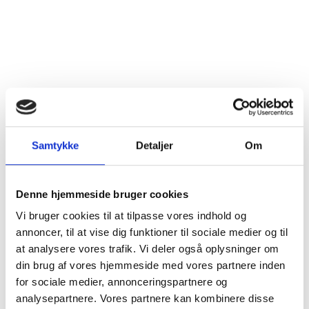
Dyrkningsmetode
Bæredygtig/Sustainable
Land
Frankrig
Distrikt
Bourgogne
Druesorter
Pinot Noir (100%)
Samtykke
Detaljer
Om
Alkohol %
14%
Fyldighed
Middelfyldig
Denne hjemmeside bruger cookies
Vi bruger cookies til at tilpasse vores indhold og
Tørhedsgrad
Tør
annoncer, til at vise dig funktioner til sociale medier og til
at analysere vores trafik. Vi deler også oplysninger om
Lukkemetode
Korkprop
din brug af vores hjemmeside med vores partnere inden
for sociale medier, annonceringspartnere og
Årgang
2020
analysepartnere. Vores partnere kan kombinere disse