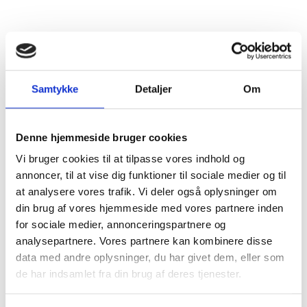
Distrikt
Bourgogne
Druesorter
Pinot Noir (100%)
Samtykke
Detaljer
Om
Alkohol %
13,5%
Tørhedsgrad
Tør
Denne hjemmeside bruger cookies
Lukkemetode
Korkprop
Vi bruger cookies til at tilpasse vores indhold og
annoncer, til at vise dig funktioner til sociale medier og til
Årgang
2019
at analysere vores trafik. Vi deler også oplysninger om
din brug af vores hjemmeside med vores partnere inden
Flaskestørrelse
Helflaske, 0,75 liter
for sociale medier, annonceringspartnere og
analysepartnere. Vores partnere kan kombinere disse
Varenummer
540319
data med andre oplysninger, du har givet dem, eller som
de har indsamlet fra din brug af deres tjenester.
Ingredienser
Sulfitter