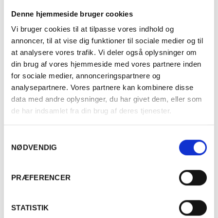
Land
Frankrig
Denne hjemmeside bruger cookies
Distrikt
Bourgogne
Vi bruger cookies til at tilpasse vores indhold og
annoncer, til at vise dig funktioner til sociale medier og til
Druesorter
Pinot Noir (100%)
at analysere vores trafik. Vi deler også oplysninger om
din brug af vores hjemmeside med vores partnere inden
Alkohol %
13%
for sociale medier, annonceringspartnere og
analysepartnere. Vores partnere kan kombinere disse
Fyldighed
Fyldig
data med andre oplysninger, du har givet dem, eller som
de har indsamlet fra din brug af deres tjenester.
Tørhedsgrad
Tør
Samtykkevalg
Lukkemetode
Korkprop
NØDVENDIG
Er du fyldt 18 år?
Årgang
2021
PRÆFERENCER
Flaskestørrelse
Helflaske, 0,75 liter
Ja
Nej
STATISTIK
Varenummer
998221