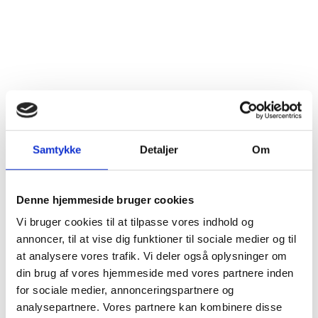
Dyrkningsmetode
Bæredygtig/Sustainable
Land
New Zealand
Distrikt
Hawke's Bay
Druesorter
Chardonnay (100%)
Samtykke
Detaljer
Om
Alkohol %
13%
Fyldighed
Middelfyldig
Denne hjemmeside bruger cookies
Vi bruger cookies til at tilpasse vores indhold og
Tørhedsgrad
Tør
annoncer, til at vise dig funktioner til sociale medier og til
at analysere vores trafik. Vi deler også oplysninger om
Lukkemetode
Skruelåg
din brug af vores hjemmeside med vores partnere inden
for sociale medier, annonceringspartnere og
Årgang
2022
analysepartnere. Vores partnere kan kombinere disse