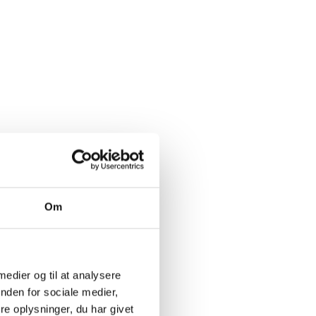
druens
Om
orte
len. Er
 medier og til at analysere
t øst for
nden for sociale medier,
rige
e oplysninger, du har givet
d evt.