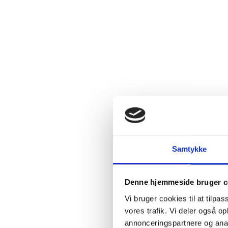
Ingredie
Beskriv
Vie Erte er
Samtykke
elegante si
kirsebær, l
velegnet til
Denne hjemmeside bruger c
Vi bruger cookies til at tilpas
Vie Erte
kom
vores trafik. Vi deler også 
Serraboella
annonceringspartnere og anal
vinstokke. 