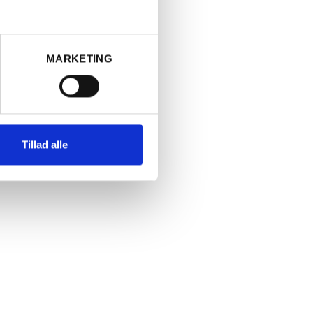
produktion i
ndhøstede
eg, som
MARKETING
n har tætte
 balance
udsigt til
Tillad alle
ærende ejer
 1960'erne.
andarderne
kerne så
ale
is for
itu, og der
r. I næsten
er (en
Cru
i
en.