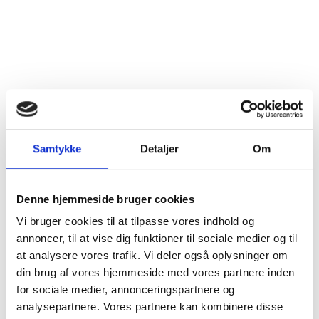
Dyrkningsmetode
Traditionel
Land
USA
Distrikt
Santa Barbara County
Druesorter
Cabernet Sauvignon (80%)
Syrah/Shiraz (20%)
Samtykke
Detaljer
Om
Alkohol %
14,9%
Denne hjemmeside bruger cookies
Fyldighed
Fyldig
Vi bruger cookies til at tilpasse vores indhold og
annoncer, til at vise dig funktioner til sociale medier og til
Tørhedsgrad
Tør
at analysere vores trafik. Vi deler også oplysninger om
din brug af vores hjemmeside med vores partnere inden
Lukkemetode
Korkprop
for sociale medier, annonceringspartnere og
analysepartnere. Vores partnere kan kombinere disse
Årgang
2019