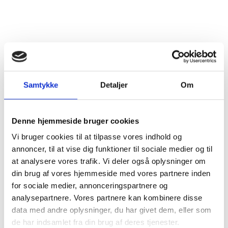
Land
Frankrig
Distrikt
Bourgogne
Druesorter
Pinot Noir (100%)
Alkohol %
13%
Samtykke
Detaljer
Om
Fyldighed
Middelfyldig
Denne hjemmeside bruger cookies
Tørhedsgrad
Tør
Vi bruger cookies til at tilpasse vores indhold og
annoncer, til at vise dig funktioner til sociale medier og til
Lukkemetode
Korkprop
at analysere vores trafik. Vi deler også oplysninger om
din brug af vores hjemmeside med vores partnere inden
Årgang
2023
for sociale medier, annonceringspartnere og
analysepartnere. Vores partnere kan kombinere disse
Flaskestørrelse
Helflaske, 0,75 liter
data med andre oplysninger, du har givet dem, eller som
de har indsamlet fra din brug af deres tjenester.
Varenummer
541123