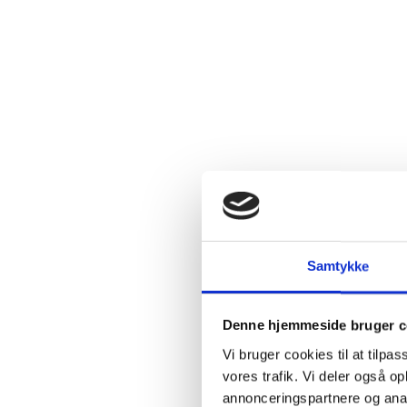
Tørhedsg
Lukkeme
Årgang
Flaskestø
Varenum
Ingredie
Samtykke
Denne hjemmeside bruger c
Vi bruger cookies til at tilpas
vores trafik. Vi deler også 
annonceringspartnere og anal