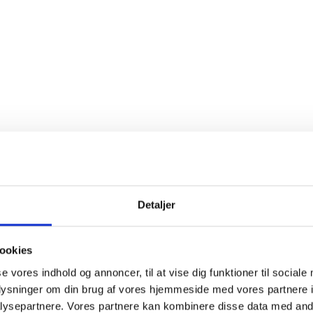
rad
Tør
tode
Korkprop
2020
rrelse
Helflaske, 0,75 liter
mer
339220
nser
Sulfitter
Detaljer
ookies
se vores indhold og annoncer, til at vise dig funktioner til sociale
oplysninger om din brug af vores hjemmeside med vores partnere i
ysepartnere. Vores partnere kan kombinere disse data med andr