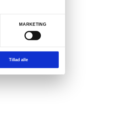
MARKETING
ddelbart
leksitet. En
ra seks
på
dighed,
Tillad alle
dt
terede
er og
et i 600 l.
Fournier er
 far fra
her siden
el og solgte