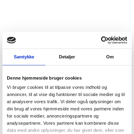
Land
Frankrig
Distrikt
Champagne
Druesorter
Chardonnay (50%)
Pinot Meunier (5%)
Pinot Noir (45%)
Samtykke
Detaljer
Om
Alkohol %
12%
Fyldighed
Middelfyldig
Denne hjemmeside bruger cookies
Vi bruger cookies til at tilpasse vores indhold og
Tørhedsgrad
Tør
annoncer, til at vise dig funktioner til sociale medier og til
at analysere vores trafik. Vi deler også oplysninger om
Lukkemetode
Korkprop
din brug af vores hjemmeside med vores partnere inden
for sociale medier, annonceringspartnere og
Årgang
NV
analysepartnere. Vores partnere kan kombinere disse
data med andre oplysninger, du har givet dem, eller som
Flaskestørrelse
Halvflaske, 0,375 liter