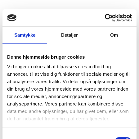
Lukkemetode
Korkprop
Årgang
2020
Samtykke
Detaljer
Om
Flaskestørrelse
Helflaske, 0,75 liter
Varenummer
321720WB
Denne hjemmeside bruger cookies
Vi bruger cookies til at tilpasse vores indhold og
Ingredienser
Sulfitter
annoncer, til at vise dig funktioner til sociale medier og til
at analysere vores trafik. Vi deler også oplysninger om
din brug af vores hjemmeside med vores partnere inden
for sociale medier, annonceringspartnere og
analysepartnere. Vores partnere kan kombinere disse
data med andre oplysninger, du har givet dem, eller som
de har indsamlet fra din brug af deres tjenester.
Samtykkevalg