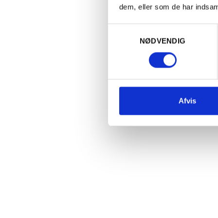
op til Bouc
dem, eller som de har indsaml
streng sort
første pres
Samtykkevalg
15% ny -hvo
NØDVENDIG
skaldyr.
Bouchard Pè
vinproducen
domænet sta
Afvis
vinmarkejer
Grand
Cru
-
druer fra k
kvalitetsst
Joseph Henr
luksuskonc
1995 og lag
investeret 
etagers und