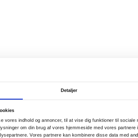
else
t-Aubin er lidt mindre kendt end sine strålende naboer Chassa
og Puligny-Montrachet, hører den til blandt Bourgognes store h
Detaljer
e i denne lille landsby inkluderer nogle meget fine Premier
Cru
m
 elegante vine. Duften er intens med frugt og blomster, som folde
gen, men vinen beholder sin elegance hele vejen. Kan gemmes 5 å
ookies
se vores indhold og annoncer, til at vise dig funktioner til sociale
oplysninger om din brug af vores hjemmeside med vores partnere i
re & Fils opkøber druerne hos kontraktdyrkere, som forpligter sig 
ysepartnere. Vores partnere kan kombinere disse data med andr