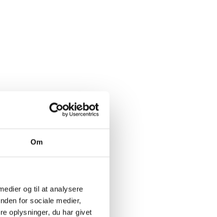
gne-
vidvine.
Om
arker, som
r sig ud til
r eller
 medier og til at analysere
nden for sociale medier,
til at leve
e oplysninger, du har givet