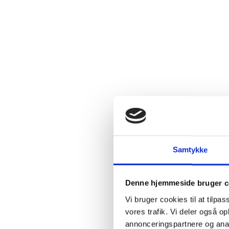
Beskriv
Omend Sain
Montrachet 
Samtykke
Skråningern
giver meget
fulde i sma
Denne hjemmeside bruger c
længere.
Vi bruger cookies til at tilpas
vores trafik. Vi deler også 
Bouchard Pè
annonceringspartnere og anal