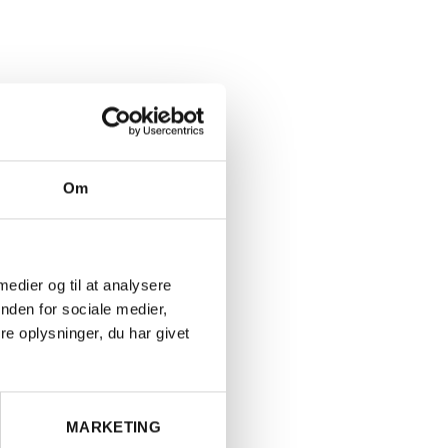
Om
en sprød,
 medier og til at analysere
r mere
nden for sociale medier,
es derfor
e oplysninger, du har givet
gennem de
ugerne,
ækker sig
MARKETING