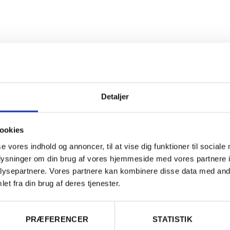
nser
Sulfitter
Detaljer
else
ookies
 en viril karakter, lys frugt, hvide blomster, moden frugthave og 
se vores indhold og annoncer, til at vise dig funktioner til sociale
æget
syre
. Aligoté har været i
Bourgogne
fra 1600-tallet. Druen e
oplysninger om din brug af vores hjemmeside med vores partnere i
forårsfrost end
Chardonnay
og modner ret tidligt, og den plant
ysepartnere. Vores partnere kan kombinere disse data med andr
e lavere områder med dybere jord. Dens popularitet er vokset 
et fra din brug af deres tjenester.
Er du fyldt 18 år?
- både hos vinbønderne pga. dens
robust
hed men også hos forbr
 blevet hip blandt yngre forbrugere. Appellationen for druen str
ourgogne
, fra nord til syd. Allergener: Indeholder
sulfitter
.
PRÆFERENCER
STATISTIK