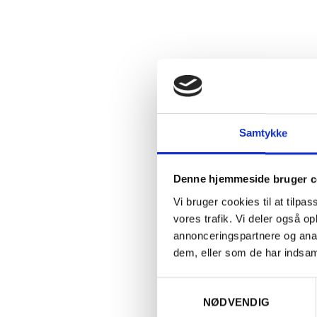
Ingredie
Samtykke
Beskriv
Denne hjemmeside bruger c
Aligoté med
Vi bruger cookies til at tilpas
lidt saltpr
vores trafik. Vi deler også 
robust
mod 
annonceringspartnere og anal
gerne på d
dem, eller som de har indsaml
senere år 
hvor den er
Samtykkevalg
over hele
B
NØDVENDIG