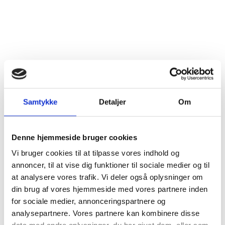
Dyrkningsmetode
Bæredygtig/Sustainable
Land
Frankrig
Distrikt
Bourgogne
Druesorter
Pinot Noir (100%)
Samtykke
Detaljer
Om
Alkohol %
13,5%
Fyldighed
Middelfyldig
Denne hjemmeside bruger cookies
Tørhedsgrad
Tør
Vi bruger cookies til at tilpasse vores indhold og
annoncer, til at vise dig funktioner til sociale medier og til
Lukkemetode
Korkprop
at analysere vores trafik. Vi deler også oplysninger om
din brug af vores hjemmeside med vores partnere inden
Årgang
2021
for sociale medier, annonceringspartnere og
analysepartnere. Vores partnere kan kombinere disse