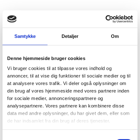
Flaskestørrelse
4,5 Liter
Varenummer
26KSROEDVINE
Samtykke
Detaljer
Om
Ingredienser
Sulfitter
Denne hjemmeside bruger cookies
Vi bruger cookies til at tilpasse vores indhold og
annoncer, til at vise dig funktioner til sociale medier og til
at analysere vores trafik. Vi deler også oplysninger om
din brug af vores hjemmeside med vores partnere inden
for sociale medier, annonceringspartnere og
analysepartnere. Vores partnere kan kombinere disse
Beskrivelse
data med andre oplysninger, du har givet dem, eller som
de har indsamlet fra din brug af deres tjenester.
Mange af verdens vinlande er specielt kendt for en eller en
håndfuld vine, som typisk betegnes som værende
Samtykkevalg
”klassisk” for det pågældende land. Der er mange vine at